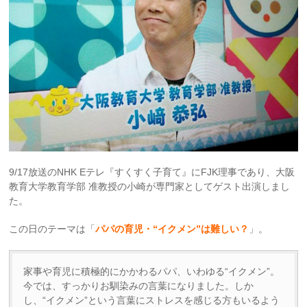
9/17放送のNHK Eテレ『すくすく子育て』にFJK理事であり、大阪
教育大学教育学部 准教授の小崎が専門家としてゲスト出演しまし
た。
この日のテーマは「
パパの育児・“イクメン”は難しい？
」。
家事や育児に積極的にかかわるパパ、いわゆる“イクメン”。
今では、すっかりお馴染みの言葉になりました。しか
し、“イクメン”という言葉にストレスを感じる方もいるよう