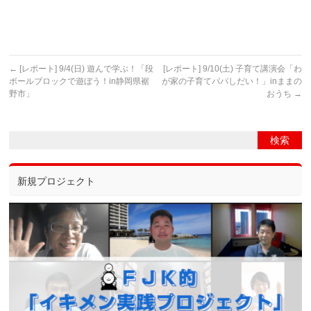
←
[レポート] 9/4(日) 遊んで学ぶ！「段
[レポート] 9/10(土) 子育て講演会「わ
ボールブロックで遊ぼう！in静岡県裾
が家の子育てパパしだい！」inままの
野市」
おうち
→
新規プロジェクト