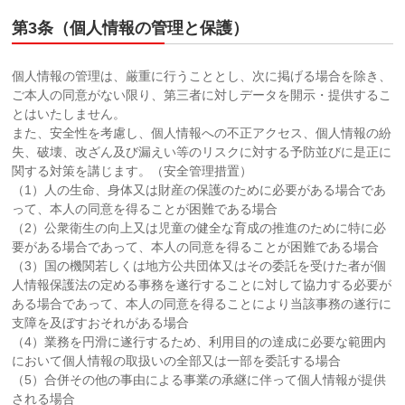
第3条（個人情報の管理と保護）
個人情報の管理は、厳重に行うこととし、次に掲げる場合を除き、
ご本人の同意がない限り、第三者に対しデータを開示・提供するこ
とはいたしません。
また、安全性を考慮し、個人情報への不正アクセス、個人情報の紛
失、破壊、改ざん及び漏えい等のリスクに対する予防並びに是正に
関する対策を講じます。（安全管理措置）
（1）人の生命、身体又は財産の保護のために必要がある場合であ
って、本人の同意を得ることが困難である場合
（2）公衆衛生の向上又は児童の健全な育成の推進のために特に必
要がある場合であって、本人の同意を得ることが困難である場合
（3）国の機関若しくは地方公共団体又はその委託を受けた者が個
人情報保護法の定める事務を遂行することに対して協力する必要が
ある場合であって、本人の同意を得ることにより当該事務の遂行に
支障を及ぼすおそれがある場合
（4）業務を円滑に遂行するため、利用目的の達成に必要な範囲内
において個人情報の取扱いの全部又は一部を委託する場合
（5）合併その他の事由による事業の承継に伴って個人情報が提供
される場合