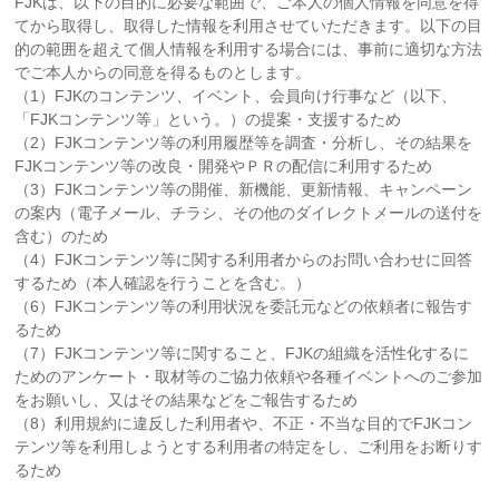
FJKは、以下の目的に必要な範囲で、ご本人の個⼈情報を同意を得
てから取得し、取得した情報を利用させていただきます。以下の⽬
的の範囲を超えて個⼈情報を利⽤する場合には、事前に適切な⽅法
でご本人からの同意を得るものとします。
（1）FJKのコンテンツ、イベント、会員向け行事など（以下、
「FJKコンテンツ等」という。）の提案・支援するため
（2）FJKコンテンツ等の利用履歴等を調査・分析し、その結果を
FJKコンテンツ等の改良・開発やＰＲの配信に利用するため
（3）FJKコンテンツ等の開催、新機能、更新情報、キャンペーン
の案内（電子メール、チラシ、その他のダイレクトメールの送付を
含む）のため
（4）FJKコンテンツ等に関する利用者からのお問い合わせに回答
するため（本人確認を行うことを含む。）
（6）FJKコンテンツ等の利用状況を委託元などの依頼者に報告す
るため
（7）FJKコンテンツ等に関すること、FJKの組織を活性化するに
ためのアンケート・取材等のご協力依頼や各種イベントへのご参加
をお願いし、又はその結果などをご報告するため
（8）利用規約に違反した利用者や、不正・不当な目的でFJKコン
テンツ等を利用しようとする利用者の特定をし、ご利用をお断りす
るため