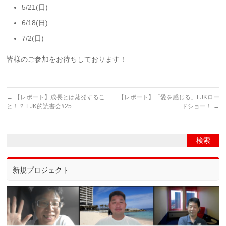
5/21(日)
6/18(日)
7/2(日)
皆様のご参加をお待ちしております！
←
【レポート】成長とは蒸発するこ
【レポート】「愛を感じる」FJKロー
と！？ FJK的読書会#25
ドショー！
→
新規プロジェクト