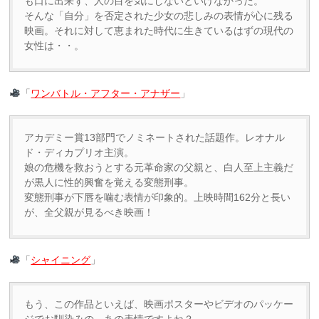
も口に出来ず、人の目を気にしないといけなかった。
そんな「自分」を否定された少女の悲しみの表情が心に残る
映画。それに対して恵まれた時代に生きているはずの現代の
女性は・・。
「
ワンバトル・アフター・アナザー
」
アカデミー賞13部門でノミネートされた話題作。レオナル
ド・ディカプリオ主演。
娘の危機を救おうとする元革命家の父親と、白人至上主義だ
が黒人に性的興奮を覚える変態刑事。
変態刑事が下唇を噛む表情が印象的。上映時間162分と長い
が、全父親が見るべき映画！
「
シャイニング
」
もう、この作品といえば、映画ポスターやビデオのパッケー
ジでお馴染みの、あの表情ですよね？