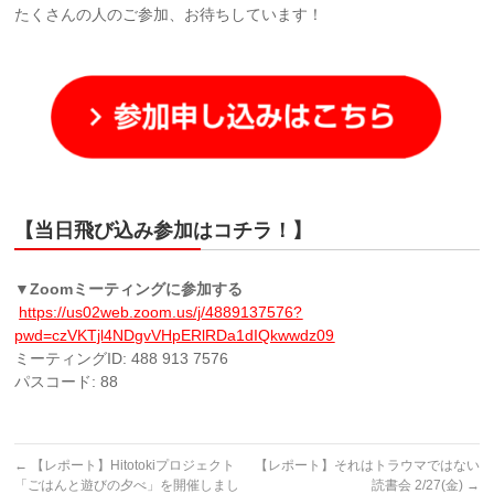
たくさんの人のご参加、お待ちしています！
【当日飛び込み参加はコチラ！】
▼Zoomミーティングに参加する
https://us02web.zoom.us/j/4889137576?
pwd=czVKTjl4NDgvVHpERlRDa1dIQkwwdz09
ミーティングID: 488 913 7576
パスコード: 88
←
【レポート】Hitotokiプロジェクト
【レポート】それはトラウマではない
「ごはんと遊びの夕べ」を開催しまし
読書会 2/27(金)
→