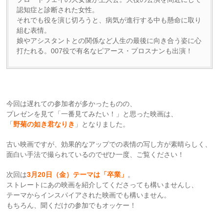
認知症と診断された女性。
それでも役を演じ切ろうと、病気が進行する中も懸命に取り
組む表情。
娘やアシスタントとの関係など人生の最後に向き合う姿に心
打たれる。007役で有名なピアース・プロスナンも出演！
今回は遅れての参加者が多かったものの、
プレゼンを見て「一番見てみたい！」と思った映画は、
「
野菊の如き君なりき
」となりました。
古い映画ですが、効果的なアップでの表情の写し方が素晴らしく、
面白い手法で撮られているのでぜひ一度、ご覧ください！
次回は
3月20日（金）テーマは「卒業」
。
ストレートにあの映画を紹介してくださっても構いませんし、
テーマからインスパイアされた映画でも構いません。
もちろん、聞くだけの参加でもオッケー！