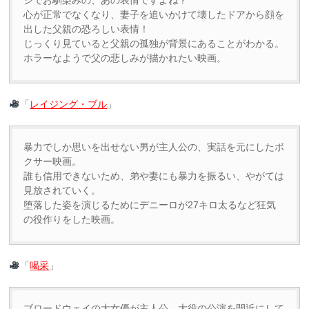
心が正常でなくなり、妻子を追いかけて壊したドアから顔を
出した父親の恐ろしい表情！
じっくり見ていると父親の孤独が背景にあることがわかる。
ホラーなようで父の悲しみが描かれたい映画。
「
レイジング・ブル
」
暴力でしか思いを出せない男が主人公の、実話を元にしたボ
クサー映画。
誰も信用できないため、弟や妻にも暴力を振るい、やがては
見放されていく。
堕落した姿を演じるためにデニーロが27キロ太るなど狂気
の役作りをした映画。
「
喝采
」
ブロードウェイの大女優が主人公。大役の公演を間近にして