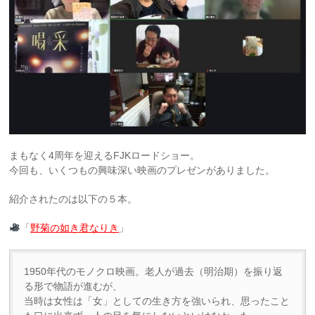
まもなく4周年を迎えるFJKロードショー。
今回も、いくつもの興味深い映画のプレゼンがありました。
紹介されたのは以下の５本。
「
野菊の如き君なりき
」
1950年代のモノクロ映画。老人が過去（明治期）を振り返
る形で物語が進むが、
当時は女性は「女」としての生き方を強いられ、思ったこと