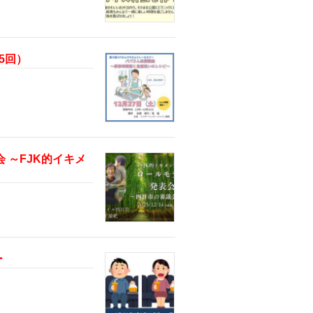
5回）
会 ～FJK的イキメ
ー