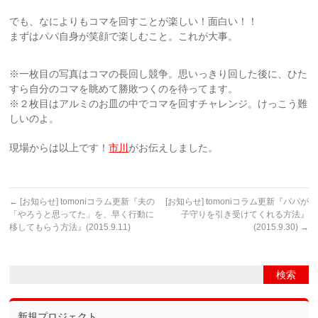
でも、なによりもコマを回すことが楽しい！面白い！！
まずはパパ自身が笑顔で楽しむこと。これが大事。
※一枚目の写真はコマの長回し競争。思いっきり回した後に、ひた
すら自分のコマを眺めて勝敗つくのを待ってます。
※２枚目はアルミのお皿の中でコマを回すチャレンジ。けっこう難
しいのよ。
現場からは以上です！
市川
がお伝えしました。
←
[お知らせ] tomoniコラム更新『夫の
[お知らせ] tomoniコラム更新『パパが
「やろうと思ってた」を、早く行動に
子守りを引き受けてくれる方法』
移してもらう方法』(2015.9.11)
(2015.9.30)
→
新規プロジェクト