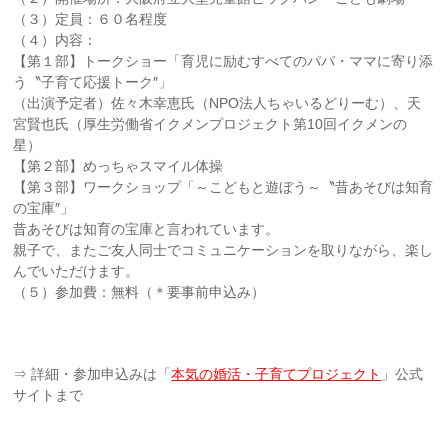
（３）定員：６０名程度
（４）内容：
【第１部】トークショー「育児に励むすべてのパパ・ママに寄り添
う〝子育て応援トーク″」
（出演予定者）佐々木幸恵氏（NPO法人ちゃいるどりーむ）、天
宮賢也氏（厚生労働省イクメンプロジェクト第10回イクメンの
星）
【第２部】めっちゃスマイル体操
【第３部】ワークショップ「～こどもと遊ぼう～〝昔あそびは知育
の宝庫″」
昔あそびは知育の宝庫と言われています。
親子で、またご友人同士でコミュニケーションを取りながら、楽し
んでいただけます。
（５）参加費：無料（＊要事前申込み）
⇒ 詳細・参加申込みは「
本気の婚活・子育てプロジェクト
」公式
サイトまで