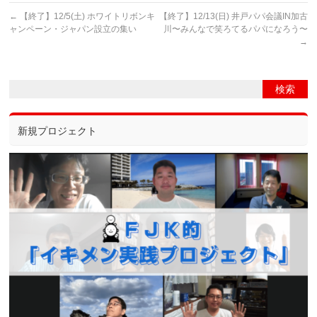
←
【終了】12/5(土) ホワイトリボンキ
【終了】12/13(日) 井戸パパ会議IN加古
ャンペーン・ジャパン設立の集い
川〜みんなで笑ろてるパパになろう〜
→
新規プロジェクト