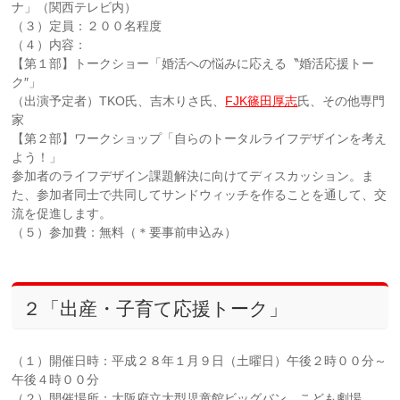
ナ」（関西テレビ内）
（３）定員：２００名程度
（４）内容：
【第１部】トークショー「婚活への悩みに応える〝婚活応援トー
ク″」
（出演予定者）TKO氏、吉木りさ氏、
FJK篠田厚志
氏、その他専門
家
【第２部】ワークショップ「自らのトータルライフデザインを考え
よう！」
参加者のライフデザイン課題解決に向けてディスカッション。ま
た、参加者同士で共同してサンドウィッチを作ることを通して、交
流を促進します。
（５）参加費：無料（＊要事前申込み）
２「出産・子育て応援トーク」
（１）開催日時：平成２８年１月９日（土曜日）午後２時００分～
午後４時００分
（２）開催場所：大阪府立大型児童館ビッグバン こども劇場