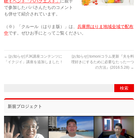
験イベント「パパクエスト」
に親子
で参加したパパさんたちのコメント
も併せて紹介されています。
（※）「クルール（はりま版）」は、
兵庫県はりま地域全域で配布
中
です。
ぜひお手にとってご覧ください。
←
[お知らせ] FJK講座コンテンツに
[お知らせ] tomoniコラム更新『夫を料
「イクジイ」講座を追加しました！
理好きにするために必要なたった一つ
の方法』(2016.5.28)
→
新規プロジェクト