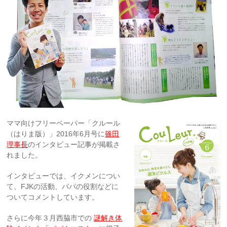
ママ向けフリーペーパー「クルール
（はりま版）
」2016年6月号に
篠田
理事長
のインタビュー記事が掲載さ
れました。
インタビューでは、イクメンについ
て、FJKの活動、パパの役割などに
ついてコメントしています。
さらに今年３月西脇市での
謎解き体