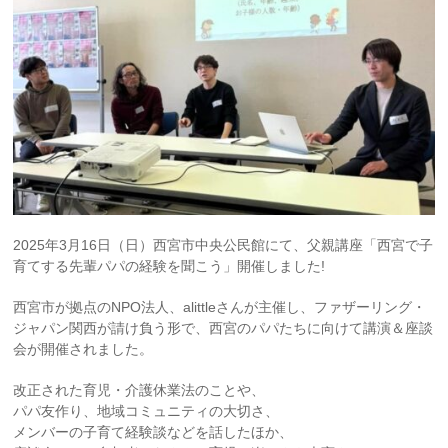
2025年3月16日（日）西宮市中央公民館にて、父親講座「西宮で子
育てする先輩パパの経験を聞こう」開催しました!
西宮市が拠点のNPO法人、alittleさんが主催し、ファザーリング・
ジャパン関西が請け負う形で、西宮のパパたちに向けて講演＆座談
会が開催されました。
改正された育児・介護休業法のことや、
パパ友作り、地域コミュニティの大切さ、
メンバーの子育て経験談などを話したほか、