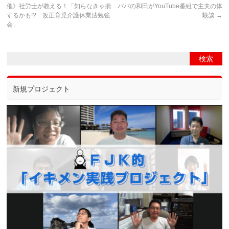
催》社労士が教える！「知らなきゃ損
パパの和田がYouTube番組で主夫の体
するかも!? 改正育児介護休業法勉強
験談
→
会」
新規プロジェクト