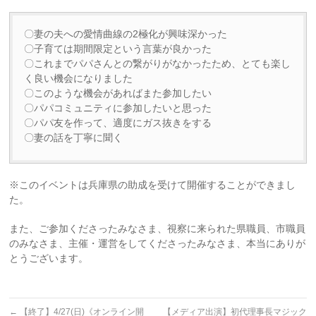
〇妻の夫への愛情曲線の2極化が興味深かった
〇子育ては期間限定という言葉が良かった
〇これまでパパさんとの繋がりがなかったため、とても楽し
く良い機会になりました
〇このような機会があればまた参加したい
〇パパコミュニティに参加したいと思った
〇パパ友を作って、適度にガス抜きをする
〇妻の話を丁寧に聞く
※このイベントは兵庫県の助成を受けて開催することができまし
た。
また、ご参加くださったみなさま、視察に来られた県職員、市職員
のみなさま、主催・運営をしてくださったみなさま、本当にありが
とうございます。
←
【終了】4/27(日)《オンライン開
【メディア出演】初代理事長マジック