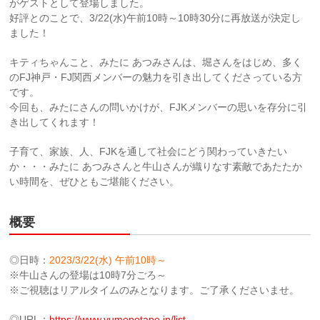
がゲストとして登場しました。
好評とのことで、3/22(水)午前10時～10時30分に再放送が決定し
ました！
キティちゃんこと、みたに あつみさんは、堀さんをはじめ、多く
のFJ神戸・FJ関西メンバーの魅力を引き出してくださっている方
です。
今回も、みたにさんの問いかけが、FJKメンバーの思いを存分に引
き出してくれます！
子育て、家族、人、FJKを通して社会にどう関わっていきたい
か・・・みたに あつみさんと牛山さんが織りなす素敵であたたか
い時間を、ぜひともご堪能ください。
概要
◎日時：
2023/3/22(水) 午前10時～
※牛山さんの登場は10時7分ごろ～
※ご視聴はリアルタイムのみとなります。ご了承くださいませ。
◎URL：
https://www.yumenotane.jp/list