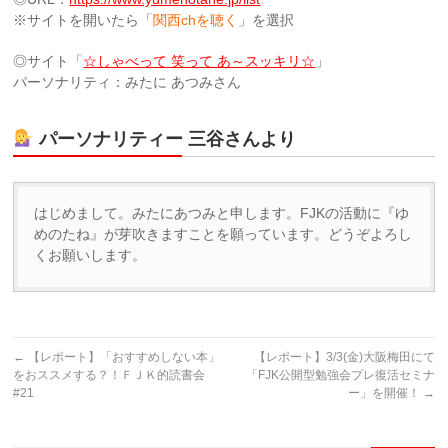
※サイトを開いたら「
関西chを聴く
」を選択
◎サイト「
☆しゃべって 笑って あ～スッキリ☆
」
パーソナリティ：みたに あつみさん
パーソナリティー 三谷さんより
はじめまして。みたにあつみと申します。FJKの活動に『ゆ
めのたね』が芽吹きますことを願っています。どうぞよろし
くお願いします。
←
【レポート】「おすすめしない本」
【レポート】3/3(金)大阪梅田にて
をおススメする？！ＦＪＫ的読書会
「FJK公開型勉強会プレ復活セミナ
#21
ー」を開催！
→