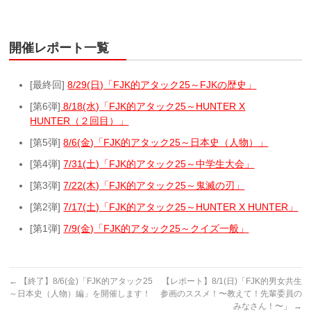
開催レポート一覧
[最終回]
8/29(日)「FJK的アタック25～FJKの歴史」
[第6弾]
8/18(水)「FJK的アタック25～HUNTER X
HUNTER（２回目）」
[第5弾]
8/6(金)「FJK的アタック25～日本史（人物）」
[第4弾]
7/31(土)「FJK的アタック25～中学生大会」
[第3弾]
7/22(木)「FJK的アタック25～鬼滅の刃」
[第2弾]
7/17(土)「FJK的アタック25～HUNTER X HUNTER」
[第1弾]
7/9(金)「FJK的アタック25～クイズ一般」
←
【終了】8/6(金)「FJK的アタック25
【レポート】8/1(日)「FJK的男女共生
～日本史（人物）編」を開催します！
参画のススメ！〜教えて！先輩委員の
みなさん！〜」
→