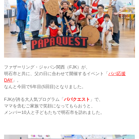
ファザーリング・ジャパン関西（FJK）が、
明石市と共に、父の日に合わせて開催するイベント「
パパ応援
DAY
」。
なんと今回で5年目(5回目)となりました。
FJKが誇る大人気プログラム「
パパクエスト
」で、
ママを含むご家族で笑顔になってもらおうと、
メンバー10人と子どもたちで明石市を訪れました。