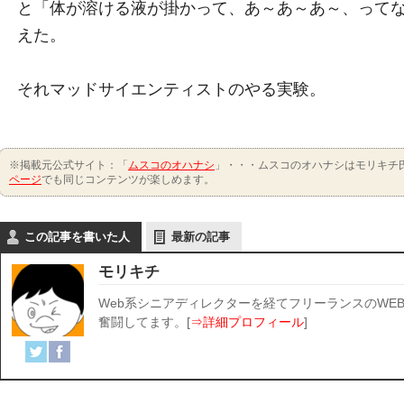
と「体が溶ける液が掛かって、あ～あ～あ～、って
えた。
それマッドサイエンティストのやる実験。
※掲載元公式サイト：「
ムスコのオハナシ
」・・・ムスコのオハナシはモリキチ
ページ
でも同じコンテンツが楽しめます。
この記事を書いた人
最新の記事
モリキチ
Web系シニアディレクターを経てフリーランスのWE
奮闘してます。[
⇒詳細プロフィール
]