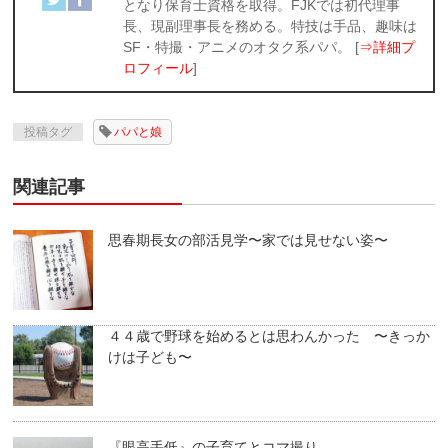
となり保育士資格を取得。FJKでは初代理事
長、現副理事長を務める。特技は手品、趣味は
SF・特撮・アニメのオタク系パパ。 [
⇒詳細プ
ロフィール
]
投稿タグ
パパと娘
関連記事
思春期長女の部活見学〜家では見せない姿〜
４４歳で野球を始めるとは思わんかった 〜きっか
けは子ども〜
『眼高手低』の子育てとコマ撮り