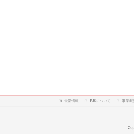
最新情報
FJKについて
事業概
Cop