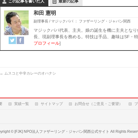
この記事を書いた人
最新の記事
和田 憲明
副理事長 / マジックパパ
：
ファザーリング・ジャパン関西
マジックパパ代表、主夫。娘の誕生を機に主夫となり
長、現副理事長を務める。特技は手品、趣味はSF・特
プロフィール
]
←
ムスコと中辛カレーのオハナシ
要
実績一覧
サイトマップ
お問合せ（ご意見・ご要望）
プ
yright ©
[FJK] NPO法人ファザーリング・ジャパン関西公式サイト
All Rights Reser