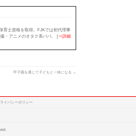
保育士資格を取得。FJKでは初代理事
撮・アニメのオタク系パパ。 [
⇒詳細
甲子園を通じて子どもと一体になる
→
ライバシーポリシー
ved.