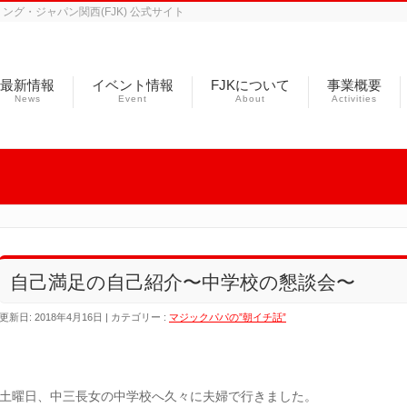
グ・ジャパン関西(FJK) 公式サイト
最新情報
イベント情報
FJKについて
事業概要
News
Event
About
Activities
自己満足の自己紹介〜中学校の懇談会〜
更新日: 2018年4月16日
カテゴリー :
マジックパパの”朝イチ話”
土曜日、中三長女の中学校へ久々に夫婦で行きました。