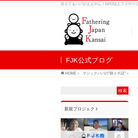
笑ろてるパパがええやん！NPO法人ファザーリン
FJK公式ブログ
HOME
»
マジックパパの”朝イチ話”
»
新規プロジェクト