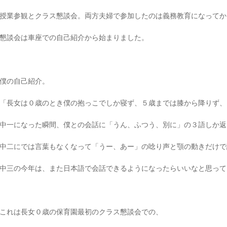
授業参観とクラス懇談会。両方夫婦で参加したのは義務教育になってか
懇談会は車座での自己紹介から始まりました。
僕の自己紹介。
「長女は０歳のとき僕の抱っこでしか寝ず、５歳までは膝から降りず、
中一になった瞬間、僕との会話に「うん、ふつう、別に」の３語しか返
中二にでは言葉もなくなって「うー、あー」の唸り声と顎の動きだけで
中三の今年は、また日本語で会話できるようになったらいいなと思って
これは長女０歳の保育園最初のクラス懇談会での、