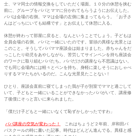
士、ママ同士の情報交換をしていただく場面。１０分の休憩を挟む
前に、グループをパパとママに分かれてもらうようにお伝えした。
パパは会場の右側。ママは会場の左側に集まってもらう。「お子さ
んはどっちにいても結構です」とお伝えして休憩に入る。
休憩が終わって部屋に戻ると、なんということでしょう。子どもは
全員会場の右側、パパと一緒にいたのです。冒頭の異様な光景とは
このこと。そうしてパパママ座談会は始まりました。赤ちゃんをだ
っこしたり幼児をあやしながら、苦労してサインペンを持ち座談会
のワークに取り組むパパたち。パパだけの講座なら不思議はない。
でも同じ会場内には軽々とペンを持ち、身軽に楽しそうにおしゃべ
りするママたちがいるのだ。こんな光景見たことない！
ひとり、座談会直前に寝てしまった我が子が別室でママと過ごして
いて、子どもと一緒にいることができなかったパパがいて、講座修
了後僕にそっと言いに来られました。
「僕だけ子どもと一緒にいなくて恥ずかしかったですわ」
パパ講座の空気が変わった！
これはちょうど２年前、岸和田パ
パスクールの時に書いた記事。時代はどんどん進んでる。異様と感