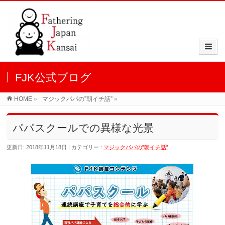
FJK公式ブログ
HOME
»
マジックパパの”朝イチ話”
»
パパスクールでの異様な光景
更新日: 2018年11月18日
カテゴリー :
マジックパパの”朝イチ話”