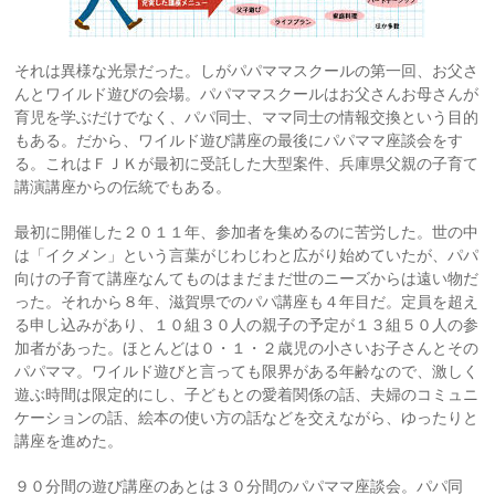
それは異様な光景だった。しがパパママスクールの第一回、お父さ
んとワイルド遊びの会場。パパママスクールはお父さんお母さんが
育児を学ぶだけでなく、パパ同士、ママ同士の情報交換という目的
もある。だから、ワイルド遊び講座の最後にパパママ座談会をす
る。これはＦＪＫが最初に受託した大型案件、兵庫県父親の子育て
講演講座からの伝統でもある。
最初に開催した２０１１年、参加者を集めるのに苦労した。世の中
は「イクメン」という言葉がじわじわと広がり始めていたが、パパ
向けの子育て講座なんてものはまだまだ世のニーズからは遠い物だ
った。それから８年、滋賀県でのパパ講座も４年目だ。定員を超え
る申し込みがあり、１０組３０人の親子の予定が１３組５０人の参
加者があった。ほとんどは０・１・２歳児の小さいお子さんとその
パパママ。ワイルド遊びと言っても限界がある年齢なので、激しく
遊ぶ時間は限定的にし、子どもとの愛着関係の話、夫婦のコミュニ
ケーションの話、絵本の使い方の話などを交えながら、ゆったりと
講座を進めた。
９０分間の遊び講座のあとは３０分間のパパママ座談会。パパ同