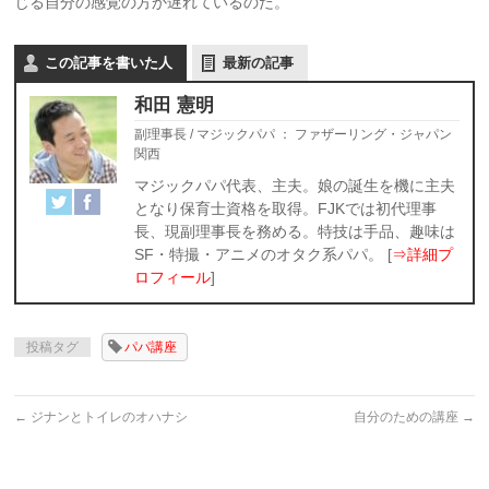
じる自分の感覚の方か遅れているのだ。
この記事を書いた人
最新の記事
和田 憲明
副理事長 / マジックパパ
：
ファザーリング・ジャパン
関西
マジックパパ代表、主夫。娘の誕生を機に主夫
となり保育士資格を取得。FJKでは初代理事
長、現副理事長を務める。特技は手品、趣味は
SF・特撮・アニメのオタク系パパ。 [
⇒詳細プ
ロフィール
]
投稿タグ
パパ講座
←
ジナンとトイレのオハナシ
自分のための講座
→