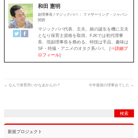
和田 憲明
副理事長 / マジックパパ
：
ファザーリング・ジャパン
関西
マジックパパ代表、主夫。娘の誕生を機に主夫
となり保育士資格を取得。FJKでは初代理事
長、現副理事長を務める。特技は手品、趣味は
SF・特撮・アニメのオタク系パパ。 [
⇒詳細プ
ロフィール
]
←
なんで保育所いかなあかんの？
今年最後の理事会でした
→
新規プロジェクト