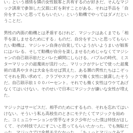
い」という感情を隣の女性観客と共有するのが好きだ。そんなマジ
ック講座で参加した父親に釘を刺すことがある。それは手品を「自
分をすごいと思ってもらいたい」という動機でやってはダメだとい
うことだ。
男性の内面の動機とは矛盾するけれど、マジックはあくまでも「相
手を楽しませるためにする」ものだ。自分をすごいと思ってもらい
たい動機は、マジシャン自身が自覚していようがいようまいが観客
にはバレる。そして動機が自分を楽しませるためじゃなくてマジシ
ャンの自己顕示欲だとバレた瞬間にしらける。バブルの時代、ミス
ターマリックの超魔術が流行った。マリックがテレビで使った超魔
術の道具やタネは大金を出せば買えた。ある層の男性たちはこぞっ
てそれを買い求めて、クラブやスナックで働く女性に披露したそう
だ。自己顕示欲１００パーセント。それでも働く女性はウケてあげ
なくてはいけない。そのせいで日本にマジックが嫌いな女性が増え
た。
マジックはサービスだ。相手のためにするもの、それを忘れてはい
けない。そういう私も高校生のときにモテたくてマジックを始め
た。コミュニケーションが苦手なオタク少年だった僕は特技がほし
くて、その特技で人にすごいと思ってもらいたかった。でも無駄だ
った。マジックでは全然モテなかった。「ちょっとマジックみて