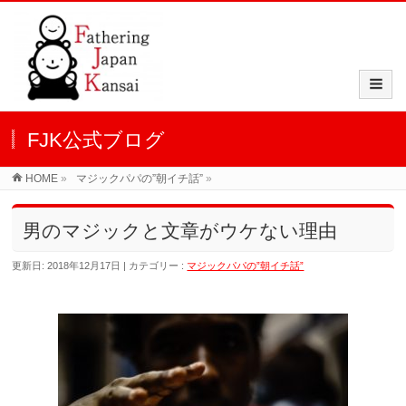
FJK公式ブログ
HOME
»
マジックパパの”朝イチ話”
»
男のマジックと文章がウケない理由
更新日: 2018年12月17日
カテゴリー :
マジックパパの”朝イチ話”