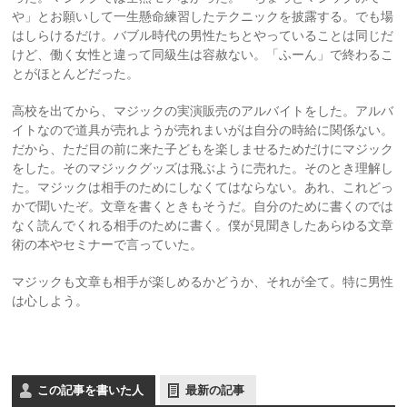
や」とお願いして一生懸命練習したテクニックを披露する。でも場
はしらけるだけ。バブル時代の男性たちとやっていることは同じだ
けど、働く女性と違って同級生は容赦ない。「ふーん」で終わるこ
とがほとんどだった。
高校を出てから、マジックの実演販売のアルバイトをした。アルバ
イトなので道具が売れようが売れまいがは自分の時給に関係ない。
だから、ただ目の前に来た子どもを楽しませるためだけにマジック
をした。そのマジックグッズは飛ぶように売れた。そのとき理解し
た。マジックは相手のためにしなくてはならない。あれ、これどっ
かで聞いたぞ。文章を書くときもそうだ。自分のために書くのでは
なく読んでくれる相手のために書く。僕が見聞きしたあらゆる文章
術の本やセミナーで言っていた。
マジックも文章も相手が楽しめるかどうか、それが全て。特に男性
は心しよう。
この記事を書いた人
最新の記事