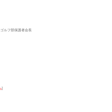
、ゴルフ部保護者会長
へ
]