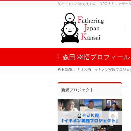
笑ろてるパパがええやん！NPO法人ファザーリン
森田 将悟プロフィール
HOME
»
ＦＪＫ的「イキメン実践プロジェ
新規プロジェクト