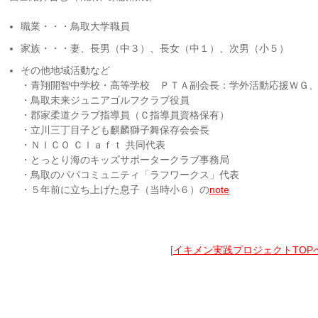
職業・・・鳥取大学職員
家族・・・妻、長男（中３）、長女（中１）、次男（小５）
その他地域活動など
・青翔開智中学校・高等学校 ＰＴＡ副会長：学外活動応援ＷＧ
・鳥取未来ジュニアゴルフクラブ役員
・郡家柔道クラブ指導員（Ｃ指導員資格保有）
・立川三丁目子ども麒麟獅子舞保存会会長
・ＮＩＣＯ Ｃｌａｆｔ 共同代表
・とっとり海のキッズサポータークラブ事務局
・鳥取のパパコミュニティ「ラフワークス」代表
・５年前に立ち上げた息子（当時小６）の
note
[
イキメン実践プロジェクトTOP