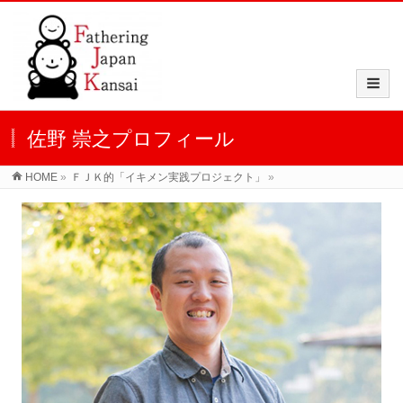
佐野 崇之プロフィール
HOME
»
ＦＪＫ的「イキメン実践プロジェクト」
»