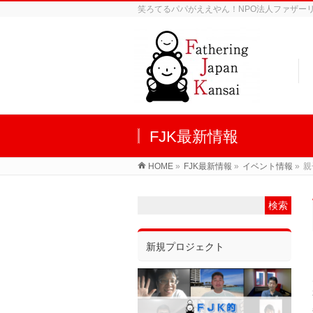
笑ろてるパパがええやん！NPO法人ファザーリン
FJK最新情報
HOME
»
FJK最新情報
»
イベント情報
»
親
新規プロジェクト