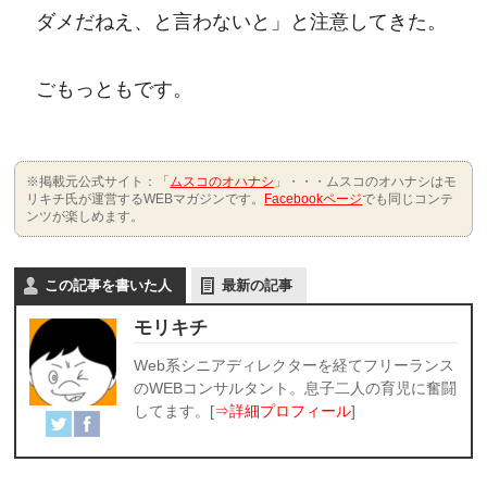
ダメだねえ、と言わないと」と注意してきた。
ごもっともです。
※掲載元公式サイト：「
ムスコのオハナシ
」・・・ムスコのオハナシはモ
リキチ氏が運営するWEBマガジンです。
Facebookページ
でも同じコンテ
ンツが楽しめます。
この記事を書いた人
最新の記事
モリキチ
Web系シニアディレクターを経てフリーランス
のWEBコンサルタント。息子二人の育児に奮闘
してます。[
⇒詳細プロフィール
]