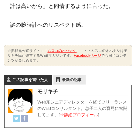
計は高いから」と同情するように言った。
謎の腕時計へのリスペクト感。
※掲載元公式サイト：「
ムスコのオハナシ
」・・・ムスコのオハナシはモ
リキチ氏が運営するWEBマガジンです。
Facebookページ
でも同じコンテ
ンツが楽しめます。
この記事を書いた人
最新の記事
モリキチ
Web系シニアディレクターを経てフリーランス
のWEBコンサルタント。息子二人の育児に奮闘
してます。[
⇒詳細プロフィール
]