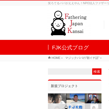
笑ろてるパパがええやん！NPO法人ファザーリン
FJK公式ブログ
HOME
»
マジックパパの”朝イチ話”
»
新規プロジェクト