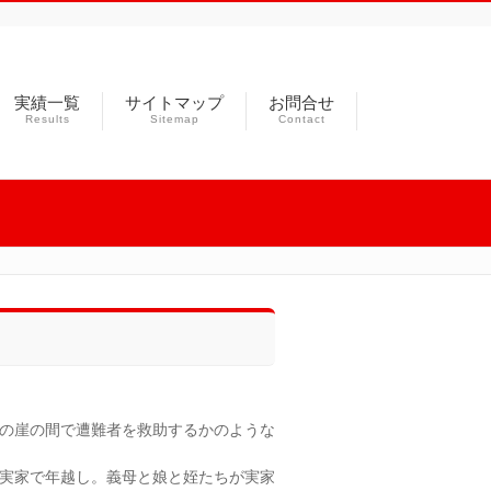
実績一覧
サイトマップ
お問合せ
Results
Sitemap
Contact
の崖の間で遭難者を救助するかのような
実家で年越し。義母と娘と姪たちが実家