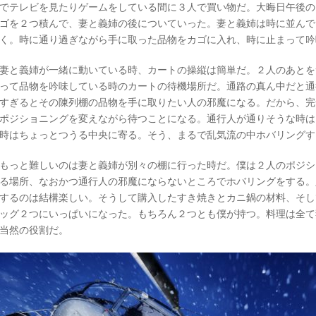
でテレビを見たりゲームをしている間に３人で買い物だ。大晦日午後の
ゴを２つ積んで、妻と義姉の後についていった。妻と義姉は時に並んで
く。時に通り過ぎながら手に取った品物をカゴに入れ、時に止まって吟
妻と義姉が一緒に動いている時、カートの操縦は簡単だ。２人のあとを
って品物を吟味している時のカートの待機場所だ。通路の真ん中だと通
すぎるとその陳列棚の品物を手に取りたい人の邪魔になる。だから、完
ポジショニングを変えながら待つことになる。通行人が通りそうな時は
時はちょっとつうる中央に寄る。そう、まるで乱気流の中ホバリングす
もっと難しいのは妻と義姉が別々の棚に行った時だ。僕は２人のポジシ
る場所、なおかつ通行人の邪魔にならないところでホバリングをする。
するのは結構楽しい。そうして購入したすき焼きとカニ鍋の材料、そし
ッグ２つにいっぱいになった。もちろん２つとも僕が持つ。料理は全て
当然の役割だ。