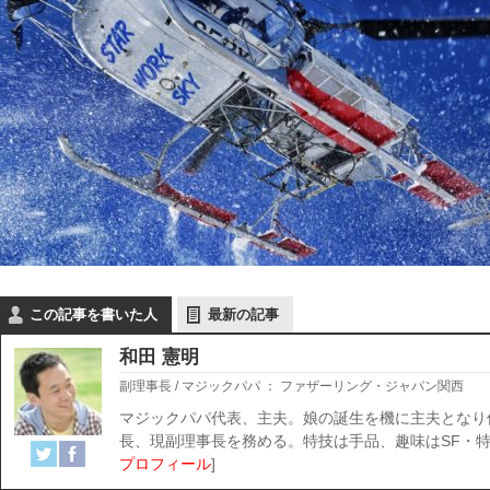
この記事を書いた人
最新の記事
和田 憲明
副理事長 / マジックパパ
：
ファザーリング・ジャパン関西
マジックパパ代表、主夫。娘の誕生を機に主夫となり
長、現副理事長を務める。特技は手品、趣味はSF・特
プロフィール
]