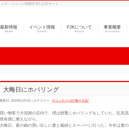
グ・ジャパン関西(FJK) 公式サイト
最新情報
イベント情報
FJKについて
事業概要
News
Event
About
Activities
大晦日にホバリング
更新日: 2019年1月1日
カテゴリー :
マジックパパの”朝イチ話”
買い物客で大混雑の店内で、僕は慎重にホバリングをしていた。乱気流
使命感に燃えながら。
大晦日、夜の鍋の買い出しに妻と義姉とスーパーに行った。今年は妻の