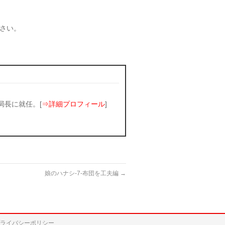
さい。
局長に就任。[
⇒詳細プロフィール
]
娘のハナシ-7-布団を工夫編
→
ライバシーポリシー