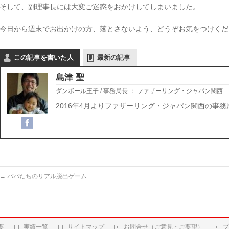
そして、副理事長には大変ご迷惑をおかけしてしまいました。
今日から週末でお出かけの方、落とさないよう、どうぞお気をつけくだ
この記事を書いた人
最新の記事
島津 聖
ダンボール王子 / 事務局長
：
ファザーリング・ジャパン関西
2016年4月よりファザーリング・ジャパン関西の事務
←
パパたちのリアル脱出ゲーム
要
実績一覧
サイトマップ
お問合せ（ご意見・ご要望）
プ