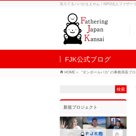
笑ろてるパパがええやん！NPO法人ファザーリン
FJK公式ブログ
HOME
»
“ダンボールバカ” の事務局長ブ
新規プロジェクト