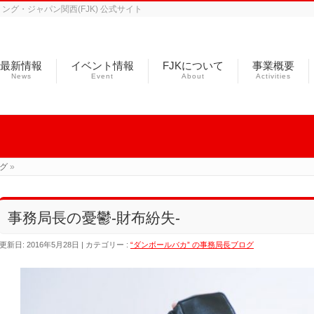
グ・ジャパン関西(FJK) 公式サイト
最新情報
イベント情報
FJKについて
事業概要
News
Event
About
Activities
ログ
»
事務局長の憂鬱-財布紛失-
更新日: 2016年5月28日
カテゴリー :
“ダンボールバカ” の事務局長ブログ