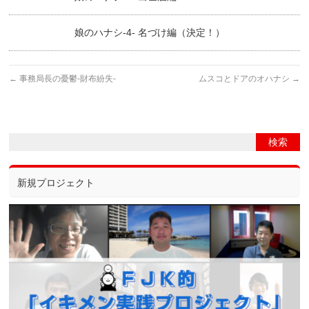
娘のハナシ-4- 名づけ編（決定！）
←
事務局長の憂鬱-財布紛失-
ムスコとドアのオハナシ
→
新規プロジェクト