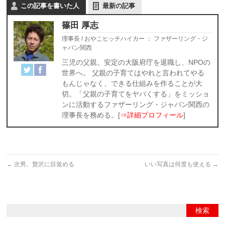
この記事を書いた人
最新の記事
篠田 厚志
理事長 / おやこヒッチハイカー
：
ファザーリング・ジ
ャパン関西
三児の父親。安定の大阪府庁を退職し、NPOの
世界へ。 父親の子育てはやれと言われてやる
もんじゃなく、できる仕組みを作ることが大
切。「父親の子育てをヤバくする」をミッショ
ンに活動するファザーリング・ジャパン関西の
理事長を務める。[
⇒詳細プロフィール
]
←
次男、贅沢に目覚める
いい写真は何度も使える
→