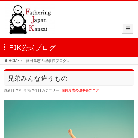
FJK公式ブログ
HOME
»
篠田厚志の理事長ブログ
»
兄弟みんな違うもの
更新日: 2016年6月22日
カテゴリー :
篠田厚志の理事長ブログ