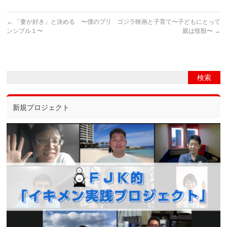
←
「妻が好き」と決める 〜僕のプリ
ゴジラ映画と子育て〜子どもにとって
ンシプル１〜
親は怪獣〜
→
新規プロジェクト