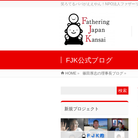
笑ろてるパパがええやん！NPO法人ファザーリン
FJK公式ブログ
HOME
»
篠田厚志の理事長ブログ
»
新規プロジェクト