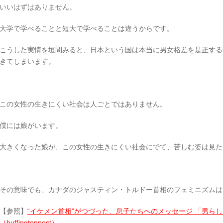
いいはずはありません。
大学で学べることと短大で学べることは違うからです。
こうした実情を垣間みると、日本という国は本当に男女格差を是正する
きてしまいます。
この女性の生きにくい社会は人ごとではありません。
僕には娘がいます。
大きくなった娘が、この女性の生きにくい社会にでて、苦しむ姿は見た
その意味でも、カナダのジャスティン・トルドー首相のフェミニズムは
【参照】
“イケメン首相”がつづった、息子たちへのメッセージ 「男ら
（huffingtonpost）