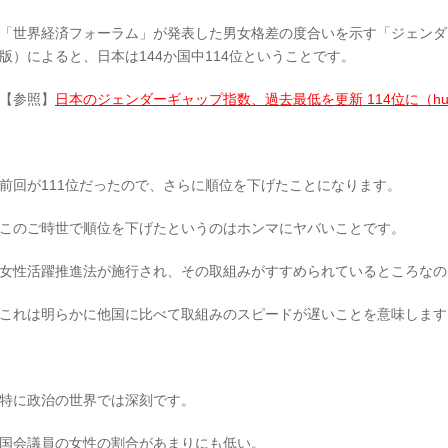
「世界経済フォーラム」が発表した男女格差の度合いを示す「ジェンダー
版）によると、日本は144か国中114位ということです。
【参照】
日本のジェンダーギャップ指数、過去最低を更新 114位に（huffin
前回が111位だったので、さらに順位を下げたことになります。
このご時世で順位を下げたというのはホンマにヤバいことです。
女性活躍推進法が施行され、その取組みがすすめられているところなの
これは明らかに他国に比べて取組みのスピードが遅いことを意味します
特に政治の世界では深刻です。
国会議員の女性の割合があまりにも低い。