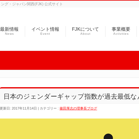
グ・ジャパン関西(FJK) 公式サイト
最新情報
イベント情報
FJKについて
事業概要
News
Event
About
Activities
日本のジェンダーギャップ指数が過去最低な
更新日: 2017年11月14日
カテゴリー :
篠田厚志の理事長ブログ