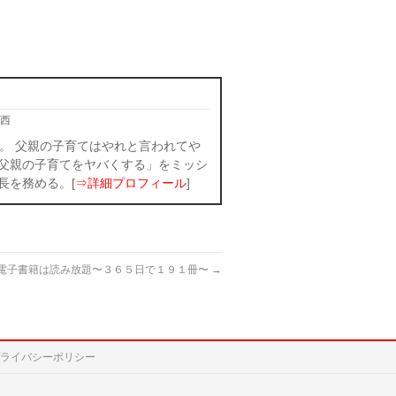
西
。 父親の子育てはやれと言われてや
父親の子育てをヤバくする」をミッシ
長を務める。[
⇒詳細プロフィール
]
電子書籍は読み放題〜３６５日で１９１冊〜
→
ライバシーポリシー