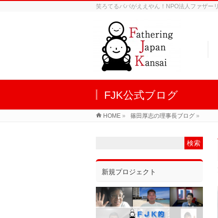
笑ろてるパパがええやん！NPO法人ファザーリン
FJK公式ブログ
HOME
»
篠田厚志の理事長ブログ
»
新規プロジェクト