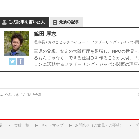
この記事を書いた人
最新の記事
篠田 厚志
理事長 / おやこヒッチハイカー
：
ファザーリング・ジャパン関
三児の父親。安定の大阪府庁を退職し、NPOの世界へ
るもんじゃなく、できる仕組みを作ることが大切。「
ョンに活動するファザーリング・ジャパン関西の理事
←
やみつきになる甲子園
要
実績一覧
サイトマップ
お問合せ（ご意見・ご要望）
プ