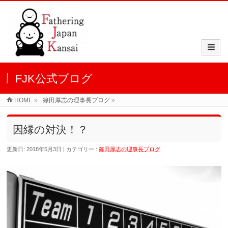
FJK公式ブログ
HOME
»
篠田厚志の理事長ブログ
»
因縁の対決！？
更新日: 2018年5月3日
カテゴリー :
篠田厚志の理事長ブログ