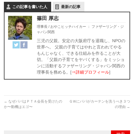
この記事を書いた人
最新の記事
篠田 厚志
理事長 / おやこヒッチハイカー
：
ファザーリング・ジ
ャパン関西
三児の父親。安定の大阪府庁を退職し、NPOの
世界へ。 父親の子育てはやれと言われてやる
もんじゃなく、できる仕組みを作ることが大
切。「父親の子育てをヤバくする」をミッショ
ンに活動するファザーリング・ジャパン関西の
理事長を務める。[
⇒詳細プロフィール
]
←
なぜパパはＰＴＡ会長を受けたの
ＧＷにパパがカーテンを洗うべき３つ
か〜動機はエゴ〜
の理由
→