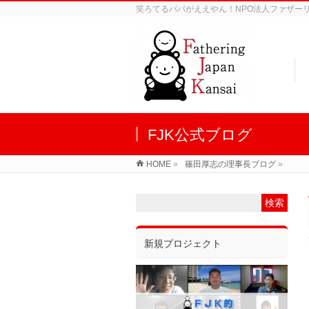
笑ろてるパパがええやん！NPO法人ファザーリン
FJK公式ブログ
HOME
»
篠田厚志の理事長ブログ
»
新規プロジェクト