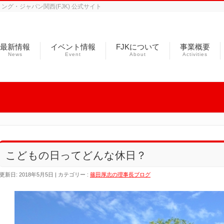
グ・ジャパン関西(FJK) 公式サイト
最新情報
イベント情報
FJKについて
事業概要
News
Event
About
Activities
こどもの日ってどんな休日？
更新日: 2018年5月5日
カテゴリー :
篠田厚志の理事長ブログ