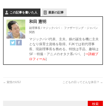
この記事を書いた人
最新の記事
和田 憲明
副理事長 / マジックパパ
：
ファザーリング・ジャパン
関西
マジックパパ代表、主夫。娘の誕生を機に主夫
となり保育士資格を取得。FJKでは初代理事
長、現副理事長を務める。特技は手品、趣味は
SF・特撮・アニメのオタク系パパ。 [
⇒詳細プ
ロフィール
]
←
覚悟のUSJ
こどもの日ってどんな休日？
→