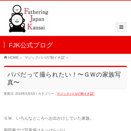
FJK公式ブログ
HOME
»
マジックパパの”朝イチ話”
»
パパだって撮られたい！〜ＧＷの家族写
真〜
更新日: 2018年5月5日
カテゴリー :
マジックパパの”朝イチ話”
ＧＷ、いろんなところへお出かけしていた家族。
和田家では写真係はもっぱらパパ。