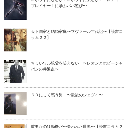
プレイヤー１に学ぶパパ遊び〜
天下国家と結婚家庭〜マヴァール年代記〜【読書コ
ラム２２】
ちょいワル親父を笑えない 〜レオンとホビージャ
パンの共通点〜
６０にして惑う男 〜最後のジェダイ〜
重要なのは動機だ〜失われた世界〜【読書コラム２