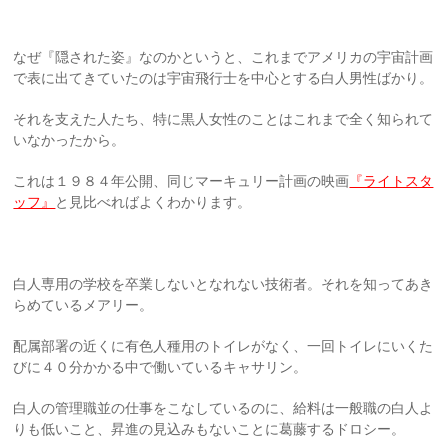
なぜ『隠された姿』なのかというと、これまでアメリカの宇宙計画
で表に出てきていたのは宇宙飛行士を中心とする白人男性ばかり。
それを支えた人たち、特に黒人女性のことはこれまで全く知られて
いなかったから。
これは１９８４年公開、同じマーキュリー計画の映画
『ライトスタ
ッフ』
と見比べればよくわかります。
白人専用の学校を卒業しないとなれない技術者。それを知ってあき
らめているメアリー。
配属部署の近くに有色人種用のトイレがなく、一回トイレにいくた
びに４０分かかる中で働いているキャサリン。
白人の管理職並の仕事をこなしているのに、給料は一般職の白人よ
りも低いこと、昇進の見込みもないことに葛藤するドロシー。