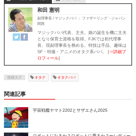
和田 憲明
副理事長 / マジックパパ
：
ファザーリング・ジャパン
関西
マジックパパ代表、主夫。娘の誕生を機に主夫
となり保育士資格を取得。FJKでは初代理事
長、現副理事長を務める。特技は手品、趣味は
SF・特撮・アニメのオタク系パパ。 [
⇒詳細プ
ロフィール
]
投稿タグ
オタク
オタクパパ
関連記事
宇宙戦艦ヤマト2202とサザエさん2025
ロボットになるか？ロボットに乗るか？〜レディー