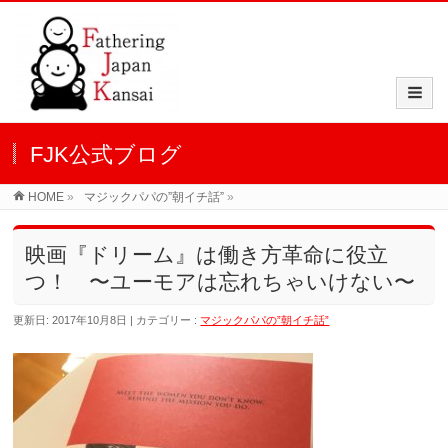
FJK公式ブログ
HOME
»
マジックパパの”朝イチ話”
»
映画『ドリーム』は働き方革命に役立
つ！ 〜ユーモアは忘れちゃいけない〜
更新日: 2017年10月8日
カテゴリー :
マジックパパの”朝イチ話”