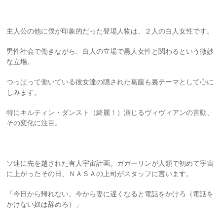
主人公の他に僕が印象的だった登場人物は、２人の白人女性です。
男性社会で働きながら、白人の立場で黒人女性と関わるという微妙
な立場。
つっぱって働いている彼女達の隠された葛藤も裏テーマとして心に
しみます。
特にキルティン・ダンスト（綺麗！）演じるヴィヴィアンの言動、
その変化に注目。
ソ連に先を越された有人宇宙計画。ガガーリンが人類で初めて宇宙
に上がったその日、ＮＡＳＡの上司がスタッフに言います。
「今日から帰れない。今から妻に遅くなると電話をかけろ（電話を
かけない奴は辞めろ）」