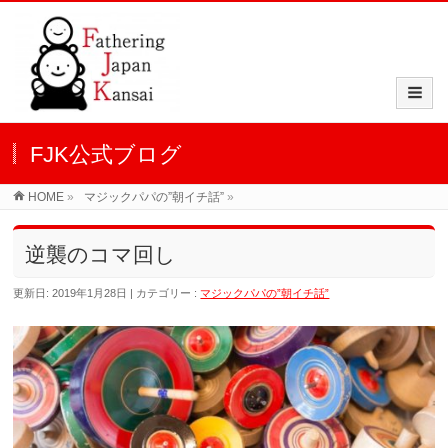
FJK公式ブログ
HOME
»
マジックパパの”朝イチ話”
»
逆襲のコマ回し
更新日: 2019年1月28日
カテゴリー :
マジックパパの”朝イチ話”