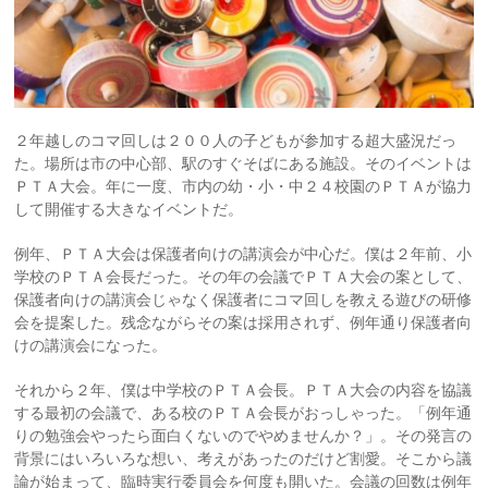
２年越しのコマ回しは２００人の子どもが参加する超大盛況だっ
た。場所は市の中心部、駅のすぐそばにある施設。そのイベントは
ＰＴＡ大会。年に一度、市内の幼・小・中２４校園のＰＴＡが協力
して開催する大きなイベントだ。
例年、ＰＴＡ大会は保護者向けの講演会が中心だ。僕は２年前、小
学校のＰＴＡ会長だった。その年の会議でＰＴＡ大会の案として、
保護者向けの講演会じゃなく保護者にコマ回しを教える遊びの研修
会を提案した。残念ながらその案は採用されず、例年通り保護者向
けの講演会になった。
それから２年、僕は中学校のＰＴＡ会長。ＰＴＡ大会の内容を協議
する最初の会議で、ある校のＰＴＡ会長がおっしゃった。「例年通
りの勉強会やったら面白くないのでやめませんか？」。その発言の
背景にはいろいろな想い、考えがあったのだけど割愛。そこから議
論が始まって、臨時実行委員会を何度も開いた。会議の回数は例年