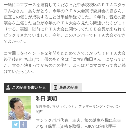
一緒にコマブースを運営してくださった中学校校区のＰＴＡスタッ
フみなさん、ありがとう。今年のＰＴＡ大会実行委員会の皆さん、
正直この催しが成功することは半信半疑でした。２年前、普通の講
演会を主催した自分が今年のＰＴＡ大会を見たら間違いなくびっく
りする。実際、以前にＰＴＡ大会に関わってたＯＢ会長が来られて
ビックリされていました。今年、このメンバーでＰＴＡ大会ができ
てよかった。
コマ回しをイベントを２年間あたためてきてよかった！ＰＴＡ大会
終了後の打ち上げで、僕のあだ名は「コマの和田さん」になってい
た。大会た決まってからのこの半年、よっぽどコマコマって言い続
けていたらしい。
この記事を書いた人
最新の記事
和田 憲明
副理事長 / マジックパパ
：
ファザーリング・ジャパン
関西
マジックパパ代表、主夫。娘の誕生を機に主夫
となり保育士資格を取得。FJKでは初代理事