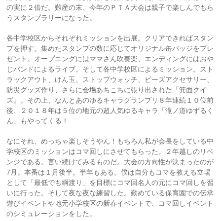
の実に２倍だ。難産の末、今年のＰＴＡ大会は親子で楽しんでもら
うスタンプラリーになった。
各中学校区からそれぞれミッションを出展。クリアできればスタン
プを押す。集めたスタンプの数に応じてオリジナル缶バッジをプレ
ゼント。オープニングにはママさん吹奏楽、エンディングにはおや
じバンドによるライブ。そして各中学校区によるミッション。スト
ラックアウト、けん玉、ストップウォッチ、ビーズアクセサリー、
防災グッズ作り、さらに会場あちこちに張り出された「箕面クイ
ズ』。その上、なんとあのゆるキャラグランプリ８年連続１０位前
後、２０１８年は５位の地元の超人気ゆるキャラ「滝ノ道ゆずるく
ん」もやってくる！
なにそれ、めっちゃ楽しそうやん！もちろん私が会長をしている中
学校区のミッションはコマ回しにさせてもらった。２年越しのリベ
ンジである。言い続けてみるものだ。大会の方向性が決まったのが
7月。本番は１月後半。半年もある。僕は自分もコマを教える立場
として「最低でも綱渡り」を目標にコマ回名人の元にコマ回しを習
いに行った。そして夜な夜な練習した。勤めている保育園での伝承
遊びイベントや地元小学校区の新春イベントで、コマ回しイベント
のシミュレーションをした。