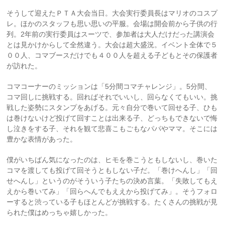
そうして迎えたＰＴＡ大会当日。大会実行委員長はマリオのコスプ
レ。ほかのスタッフも思い思いの平服。会場は開会前から子供の行
列。2年前の実行委員はスーツで、参加者は大人だけだった講演会
とは見かけからして全然違う。大会は超大盛況。イベント全体で５
００人、コマブースだけでも４００人を超える子どもとその保護者
が訪れた。
コマコーナーのミッションは「5分間コマチャレンジ」。5分間、
コマ回しに挑戦する。回ればそれでいいし、回らなくてもいい。挑
戦した姿勢にスタンプをあげる。元々自分で巻いて回せる子、ひも
は巻けないけど投げて回すことは出来る子、どっちもできないで悔
し泣きをする子、それを観て悲喜こもごもなパパやママ。そこには
豊かな表情があった。
僕がいちばん気になったのは、ヒモを巻こうともしないし、巻いた
コマを渡しても投げて回そうともしない子だ。「巻けへんし」「回
せへんし」というのがそういう子たちの決め言葉。「失敗してもえ
えから巻いてみ」「回らへんでもええから投げてみ」。そうフォロ
ーすると渋っている子もほとんどが挑戦する。たくさんの挑戦が見
られた僕はめっちゃ嬉しかった。