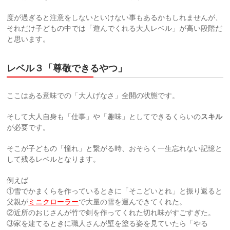
度が過ぎると注意をしないといけない事もあるかもしれませんが、
それだけ子どもの中では「遊んでくれる大人レベル」が高い段階だ
と思います。
レベル３「尊敬できるやつ」
ここはある意味での「大人げなさ」全開の状態です。
そして大人自身も「仕事」や「趣味」としてできるくらいの
スキル
が必要です。
そこが子どもの「憧れ」と繋がる時、おそらく一生忘れない記憶と
して残るレベルとなります。
例えば
①雪でかまくらを作っているときに「そこどいとれ」と振り返ると
父親が
ミニクローラー
で大量の雪を運んできてくれた。
②近所のおじさんが竹で剣を作ってくれた切れ味がすごすぎた。
③家を建てるときに職人さんが壁を塗る姿を見ていたら「やる