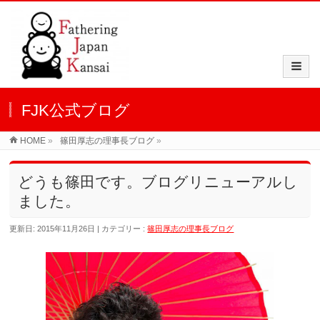
FJK公式ブログ
HOME
»
篠田厚志の理事長ブログ
»
どうも篠田です。ブログリニューアルし
ました。
更新日: 2015年11月26日
カテゴリー :
篠田厚志の理事長ブログ