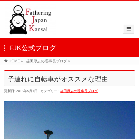
FJK公式ブログ
HOME
»
篠田厚志の理事長ブログ
»
子連れに自転車がオススメな理由
更新日: 2016年5月1日
カテゴリー :
篠田厚志の理事長ブログ