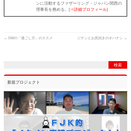
ンに活動するファザーリング・ジャパン関西の
理事長を務める。[
⇒詳細プロフィール
]
←
GWの「過ごし方」のススメ
ジナンとお尻拭きのオハナシ
→
新規プロジェクト