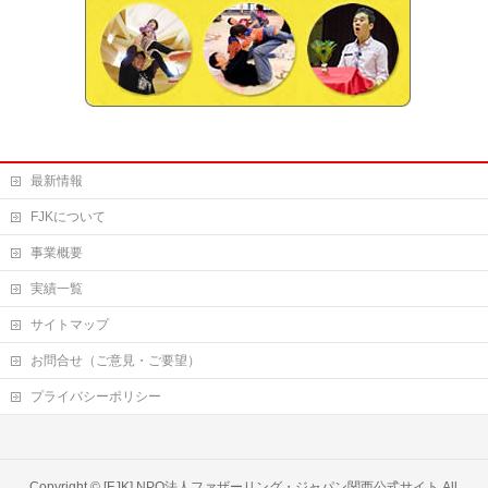
最新情報
FJKについて
事業概要
実績一覧
サイトマップ
お問合せ（ご意見・ご要望）
プライバシーポリシー
Copyright ©
[FJK] NPO法人ファザーリング・ジャパン関西公式サイト
All