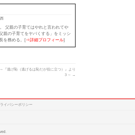
西
。 父親の子育てはやれと言われてや
父親の子育てをヤバくする」をミッシ
長を務める。[
⇒詳細プロフィール
]
 ～『逃げ恥（逃げるは恥だが役に立つ）』より
３～
→
ライバシーポリシー
ved.