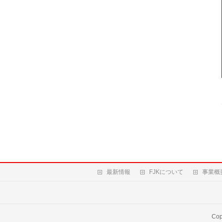
最新情報
FJKについて
事業概
Cop