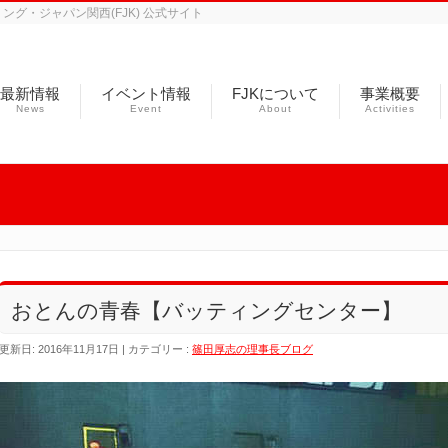
グ・ジャパン関西(FJK) 公式サイト
最新情報
イベント情報
FJKについて
事業概要
News
Event
About
Activities
おとんの青春【バッティングセンター】
更新日: 2016年11月17日
カテゴリー :
篠田厚志の理事長ブログ