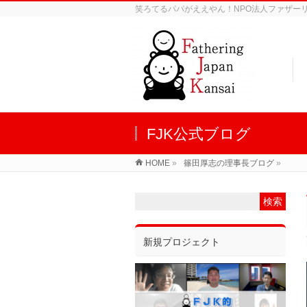
笑ろてるパパがええやん！NPO法人ファザーリン
FJK公式ブログ
HOME
»
篠田厚志の理事長ブログ
»
新規プロジェクト