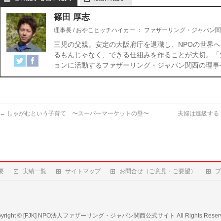
篠田 厚志
理事長 / おやこヒッチハイカー
：
ファザーリング・ジャパン関
三児の父親。安定の大阪府庁を退職し、NPOの世界へ
るもんじゃなく、できる仕組みを作ることが大切。「
ョンに活動するファザーリング・ジャパン関西の理事
←
しゃがむという子育て 〜スーパーマーケットの壁〜
夫婦は進級する
要
実績一覧
サイトマップ
お問合せ（ご意見・ご要望）
プ
yright ©
[FJK] NPO法人ファザーリング・ジャパン関西公式サイト
All Rights Reser