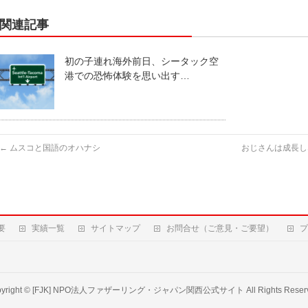
関連記事
初の子連れ海外前日、シータック空
港での恐怖体験を思い出す…
←
ムスコと国語のオハナシ
おじさんは成長し
要
実績一覧
サイトマップ
お問合せ（ご意見・ご要望）
プ
yright ©
[FJK] NPO法人ファザーリング・ジャパン関西公式サイト
All Rights Reser