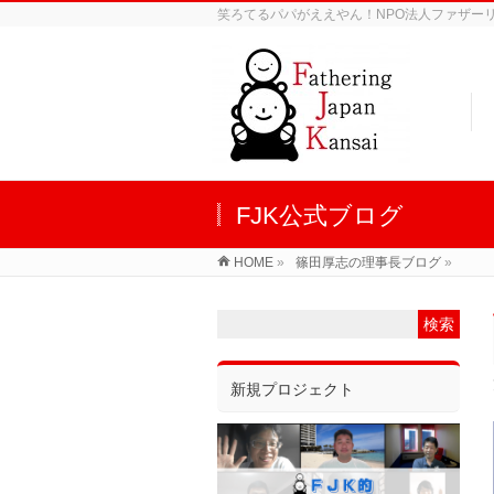
笑ろてるパパがええやん！NPO法人ファザーリン
FJK公式ブログ
HOME
»
篠田厚志の理事長ブログ
»
新規プロジェクト