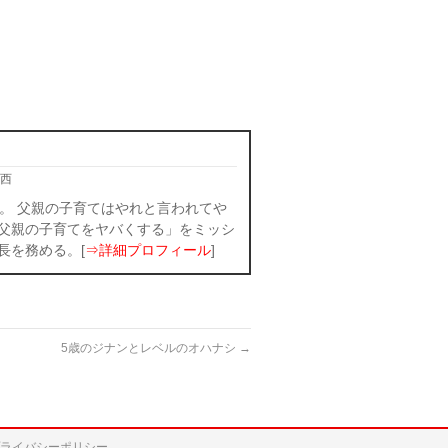
西
。 父親の子育てはやれと言われてや
父親の子育てをヤバくする」をミッシ
長を務める。[
⇒詳細プロフィール
]
5歳のジナンとレベルのオハナシ
→
ライバシーポリシー