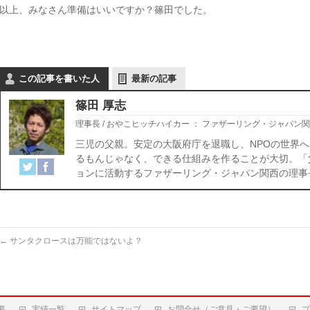
以上、みなさん準備はいいですか？篠田でした。
この記事を書いた人
最新の記事
篠田 厚志
理事長 / おやこヒッチハイカー
：
ファザーリング・ジャパン関
三児の父親。安定の大阪府庁を退職し、NPOの世界へ
るもんじゃなく、できる仕組みを作ることが大切。「
ョンに活動するファザーリング・ジャパン関西の理事
←
サンタクロースは万能ではないよ？
要
実績一覧
サイトマップ
お問合せ（ご意見・ご要望）
プ