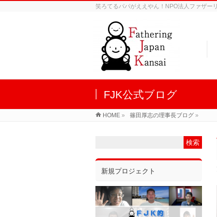
笑ろてるパパがええやん！NPO法人ファザーリン
FJK公式ブログ
HOME
»
篠田厚志の理事長ブログ
»
新規プロジェクト