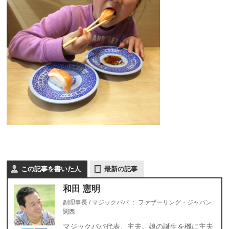
この記事を書いた人
最新の記事
和田 憲明
副理事長 / マジックパパ
：
ファザーリング・ジャパン
関西
マジックパパ代表、主夫。娘の誕生を機に主夫