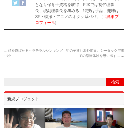
となり保育士資格を取得。FJKでは初代理事
長、現副理事長を務める。特技は手品、趣味は
SF・特撮・アニメのオタク系パパ。 [
⇒詳細プ
ロフィール
]
←
頭を遊ばせる～ラテラルシンキング
初の子連れ海外前日、シータック空港
～④
での恐怖体験を思い出す…
→
新規プロジェクト