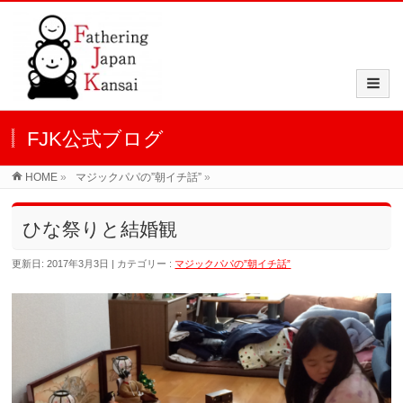
FJK公式ブログ
HOME
»
マジックパパの”朝イチ話”
»
ひな祭りと結婚観
更新日: 2017年3月3日
カテゴリー :
マジックパパの”朝イチ話”