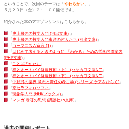
ということで、次回のテーマは「
やわらかい
」。
５月２０日（金）２１：００開催です。
紹介された本のアマゾンリンクはこちらから。
『
史上最強の哲学入門 (河出文庫)
』
『
史上最強の哲学入門
東洋の哲人たち (河出文庫)
』
『
ゴーマニズム宣言 (1)
』
『
はじめて考えるときのように 「わかる」ための哲学的道案内
(PHP文庫)
』
『
ことばのかたち
』
『
禅とオートバイ修理技術〈上〉 (ハヤカワ文庫NF)
』
『
禅とオートバイ修理技術〈下〉 (ハヤカワ文庫NF)
』
『
中動態の世界 意志と責任の考古学 (シリーズ ケアをひらく)
』
『
京セラフィロソフィ
』
『
現象学入門 (NHKブックス)
』
『
マンガ 老荘の思想 (講談社+α文庫)
』
過去の開催レポート