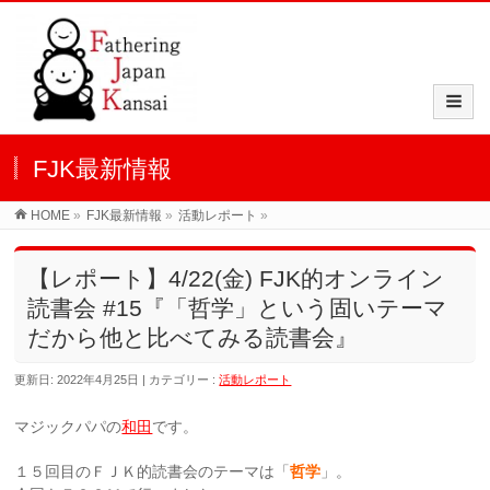
FJK最新情報
HOME
»
FJK最新情報
»
活動レポート
»
【レポート】4/22(金) FJK的オンライン
読書会 #15『「哲学」という固いテーマ
だから他と比べてみる読書会』
更新日: 2022年4月25日
カテゴリー :
活動レポート
マジックパパの
和田
です。
１５回目のＦＪＫ的読書会のテーマは「
哲学
」。