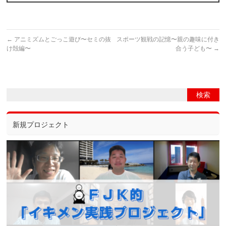
←
アニミズムとごっこ遊び〜セミの抜
スポーツ観戦の記憶〜親の趣味に付き
け殻編〜
合う子ども〜
→
新規プロジェクト