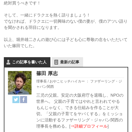
絶対買うべきです！
そして、一緒にドラクエを熱く語りましょう！
でなければ、ドラクエに一切興味のない僕の妻が、僕のアツい語り
を聞かされる羽目になります。
以上、堀井雄二さんの遊び心には子ども心に尊敬の念をいただいて
いた篠田でした。
この記事を書いた人
最新の記事
篠田 厚志
理事長 / おやこヒッチハイカー
：
ファザーリング・ジ
ャパン関西
三児の父親。安定の大阪府庁を退職し、NPOの
世界へ。 父親の子育てはやれと言われてやる
もんじゃなく、できる仕組みを作ることが大
切。「父親の子育てをヤバくする」をミッショ
ンに活動するファザーリング・ジャパン関西の
理事長を務める。[
⇒詳細プロフィール
]