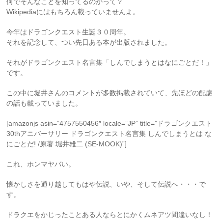
何でそんなことを知ってるのかって？
Wikipediaにはもちろん載っていませんよ。
今年はドラゴンクエスト生誕３０周年。
それを記念して、つい先日ある本が出版されました。
それがドラゴンクエスト名言集「しんでしまうとはなにごとだ！」
です。
この中に堀井さんのコメントが多数掲載されていて、先ほどの配慮
の話も載っていました。
[amazonjs asin=”4757550456″ locale=”JP” title=”ドラゴンクエスト
30thアニバーサリー ドラゴンクエスト名言集 しんでしまうとは な
にごとだ! /原著 堀井雄二 (SE-MOOK)”]
これ、ホンマヤバい。
懐かしさを通り越してもはや伝説、いや、そして伝説へ・・・で
す。
ドラクエをかじったことある人ならとにかくムネアツ間違いなし！