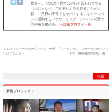
世界へ。 父親の子育てはやれと言われてやる
もんじゃなく、できる仕組みを作ることが大
切。「父親の子育てをヤバくする」をミッショ
ンに活動するファザーリング・ジャパン関西の
理事長を務める。[
⇒詳細プロフィール
]
←
レイトショーでローグ・ワン 〜想
「もったいない」はケチなのか？スマ
いはつながる〜
ホの「機種編国際比較」編
→
新規プロジェクト