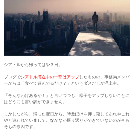
シアトルから帰ってはや３日。
ブログで
シアトル滞在中の一部はアップ
したものの、事務局メンバ
ーからは「食べて遊んでるだけ？」というダメだしが浮上中。
「そんなわけあるか！」と言いつつも、様子をアップしないことに
はどうにも言い訳ができません。
しかしながら、帰った翌日から、時差ぼけを押し殺してあれやこれ
やと追われていまして、なかなか振り返りができていないのがそも
そもの原因です。