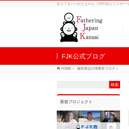
笑ろてるパパがええやん！NPO法人ファザーリン
FJK公式ブログ
HOME
»
篠田厚志の理事長ブログ
»
新規プロジェクト