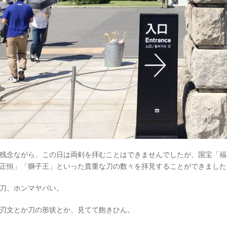
残念ながら、この日は両剣を拝むことはできませんでしたが、国宝「福
正恒」「獅子王」といった貴重な刀の数々を拝見することができました
刀、ホンマヤバい。
刃文とか刀の形状とか、見てて飽きひん。