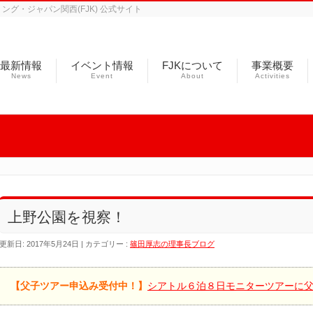
グ・ジャパン関西(FJK) 公式サイト
最新情報
イベント情報
FJKについて
事業概要
News
Event
About
Activities
上野公園を視察！
更新日: 2017年5月24日
カテゴリー :
篠田厚志の理事長ブログ
【父子ツアー申込み受付中！】
シアトル６泊８日モニターツアーに父子