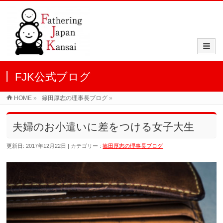
FJK公式ブログ
HOME
»
篠田厚志の理事長ブログ
»
夫婦のお小遣いに差をつける女子大生
更新日: 2017年12月22日
カテゴリー :
篠田厚志の理事長ブログ