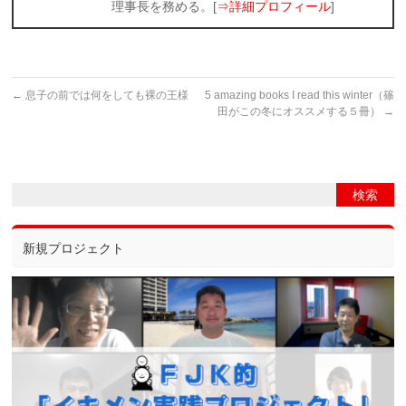
理事長を務める。[
⇒詳細プロフィール
]
←
息子の前では何をしても裸の王様
5 amazing books I read this winter（篠
田がこの冬にオススメする５冊）
→
新規プロジェクト