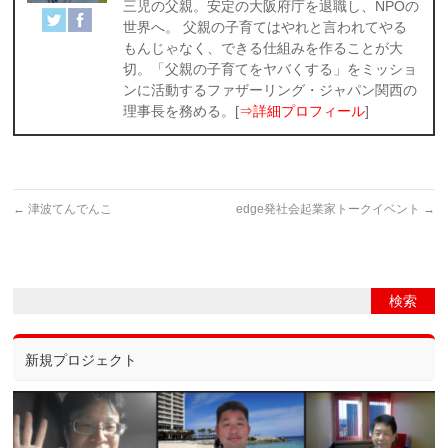
三児の父親。安定の大阪府庁を退職し、NPOの
世界へ。 父親の子育てはやれと言われてやる
もんじゃなく、できる仕組みを作ることが大
切。「父親の子育てをヤバくする」をミッショ
ンに活動するファザーリング・ジャパン関西の
理事長を務める。[
⇒詳細プロフィール
]
←
津波てんでんこ
edge発社会起業家トークイベント
→
新規プロジェクト