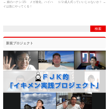
←
娘のハナシ-15- メガ進化。ハイハ
１/２成人式っていいじゃないか！
→
イは急にやってくる！
新規プロジェクト