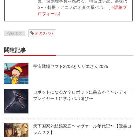
長、現副理事長を務める。特技は手品、趣味は
SF・特撮・アニメのオタク系パパ。 [
⇒詳細プ
ロフィール
]
投稿タグ
オタクパパ
関連記事
宇宙戦艦ヤマト2202とサザエさん2025
ロボットになるか？ロボットに乗るか？〜レディー
プレイヤー１に学ぶパパ遊び〜
天下国家と結婚家庭〜マヴァール年代記〜【読書コ
ラム２２】