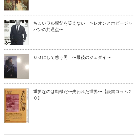
ちょいワル親父を笑えない 〜レオンとホビージャ
パンの共通点〜
６０にして惑う男 〜最後のジェダイ〜
重要なのは動機だ〜失われた世界〜【読書コラム２
０】