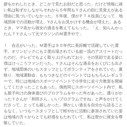
拶をかわしたとき、どこかで見たお顔だと思った。だけど情報に疎
い私は恥ずかしながらそれから５年間もＹさんの顔に見覚えがある
理由に気づいていなかった。５年後、僕がＰＴＡ役員になって、地
域団体での活動が増え、Yさんをお見かけする機会が増えた。ある
とき、ママ友から彼女の過去を教えてもらった。「え、知らんかっ
たん？Ｙさんって元マラソンのＭ選手やで」
！ 合点がいった。Ｍ選手は９０年代に長距離で活躍していた選
手。オリンピックにも２度出場されている超一流のアスリートだっ
たのだ。テレビでもよく取り上げられており、その笑顔で走る姿に
僕はけっこうファンだった。Ｙさんはそんな過去をおくびにも出さ
ず、地域団体のいちスタッフとしてボランティアをされていた。夏
祭り、地域運動会、もちつきなどのイベントではもちろんレギュラ
ーで、時には地域のスポーツイベントで小学生に走り方教室を開催
してくださったこともあった。偶然同じスポーツイベント内で、私
も親子向けの身体遊びのプログラムをやった年があった。通りがか
ったＹさんが「和田さん、いいプログラムですね」と声をかけてく
ださって、とっても嬉しかった。輝かしい過去を自分から語ること
もなく、いつも一スタッフとして軽やかに活動に参加されていた姿
は地域の方々からとても好感をもたれていて、私は密かに彼女を尊
敬していた。