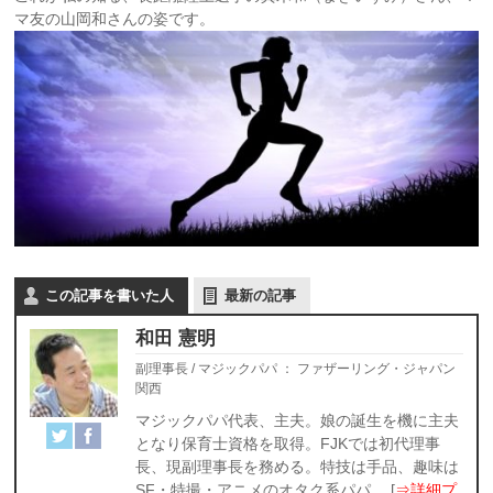
マ友の山岡和さんの姿です。
この記事を書いた人
最新の記事
和田 憲明
副理事長 / マジックパパ
：
ファザーリング・ジャパン
関西
マジックパパ代表、主夫。娘の誕生を機に主夫
となり保育士資格を取得。FJKでは初代理事
長、現副理事長を務める。特技は手品、趣味は
SF・特撮・アニメのオタク系パパ。 [
⇒詳細プ