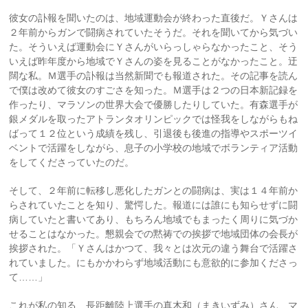
彼女の訃報を聞いたのは、地域運動会が終わった直後だ。Ｙさんは
２年前からガンで闘病されていたそうだ。それを聞いてから気づい
た。そういえば運動会にＹさんがいらっしゃらなかったこと、そう
いえば昨年度から地域でＹさんの姿を見ることがなかったこと。迂
闊な私。Ｍ選手の訃報は当然新聞でも報道された。その記事を読ん
で僕は改めて彼女のすごさを知った。Ｍ選手は２つの日本新記録を
作ったり、マラソンの世界大会で優勝したりしていた。有森選手が
銀メダルを取ったアトランタオリンピックでは怪我をしながらもね
ばって１２位という成績を残し、引退後も後進の指導やスポーツイ
ベントで活躍をしながら、息子の小学校の地域でボランティア活動
をしてくださっていたのだ。
そして、２年前に転移し悪化したガンとの闘病は、実は１４年前か
らされていたことを知り、驚愕した。報道には誰にも知らせずに闘
病していたと書いてあり、もちろん地域でもまったく周りに気づか
せることはなかった。懇親会での黙祷での挨拶で地域団体の会長が
挨拶された。「Ｙさんはかつて、我々とは次元の違う舞台で活躍さ
れていました。にもかかわらず地域活動にも意欲的に参加くださっ
て……」
これが私の知る、長距離陸上選手の真木和（まきいずみ）さん、マ