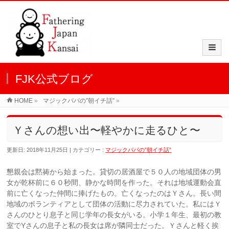
FJK公式ブログ
HOME
»
マジックパパの”朝イチ話”
»
Ｙさんの想い出〜軽やかに走るひと〜
更新日: 2018年11月25日
カテゴリー :
マジックパパの”朝イチ話”
懇親会は黙祷から始まった。貸切の居酒屋で５０人の地域団体の男
女が乾杯前に６０秒間、静かな時間を作った。それは地域運動会直
前に亡くなった仲間に捧げたもの。亡くなったのはＹさん。長い間
地域のボランティアとして団体の活動に尽力されていた。私にはＹ
さんのひとり息子と同じ学年の長女がいる。小学１年生、最初の教
室でYさんの息子と私の長女は席が隣同士だった。Ｙさんと軽く挨